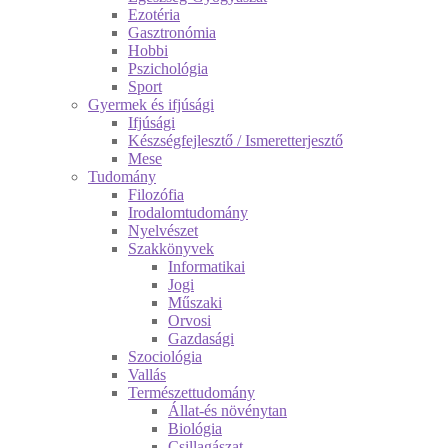
Ezotéria
Gasztronómia
Hobbi
Pszichológia
Sport
Gyermek és ifjúsági
Ifjúsági
Készségfejlesztő / Ismeretterjesztő
Mese
Tudomány
Filozófia
Irodalomtudomány
Nyelvészet
Szakkönyvek
Informatikai
Jogi
Műszaki
Orvosi
Gazdasági
Szociológia
Vallás
Természettudomány
Állat-és növénytan
Biológia
Csillagászat