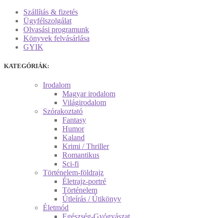
Szállítás & fizetés
Ügyfélszolgálat
Olvasási programunk
Könyvek felvásárlása
GYIK
KATEGÓRIÁK:
Irodalom
Magyar irodalom
Világirodalom
Szórakoztató
Fantasy
Humor
Kaland
Krimi / Thriller
Romantikus
Sci-fi
Történelem-földrajz
Életrajz-portré
Történelem
Útleírás / Útikönyv
Életmód
Egészség-Gyógyászat