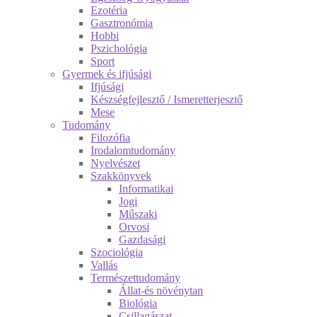
Ezotéria
Gasztronómia
Hobbi
Pszichológia
Sport
Gyermek és ifjúsági
Ifjúsági
Készségfejlesztő / Ismeretterjesztő
Mese
Tudomány
Filozófia
Irodalomtudomány
Nyelvészet
Szakkönyvek
Informatikai
Jogi
Műszaki
Orvosi
Gazdasági
Szociológia
Vallás
Természettudomány
Állat-és növénytan
Biológia
Csillagászat