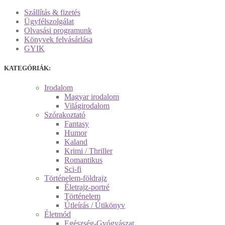
Szállítás & fizetés
Ügyfélszolgálat
Olvasási programunk
Könyvek felvásárlása
GYIK
KATEGÓRIÁK:
Irodalom
Magyar irodalom
Világirodalom
Szórakoztató
Fantasy
Humor
Kaland
Krimi / Thriller
Romantikus
Sci-fi
Történelem-földrajz
Életrajz-portré
Történelem
Útleírás / Útikönyv
Életmód
Egészség-Gyógyászat