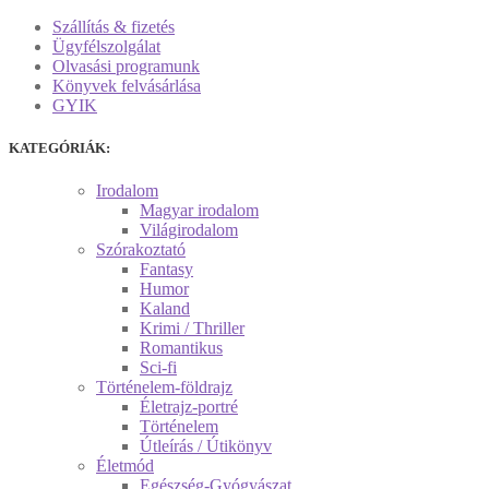
Szállítás & fizetés
Ügyfélszolgálat
Olvasási programunk
Könyvek felvásárlása
GYIK
KATEGÓRIÁK:
Irodalom
Magyar irodalom
Világirodalom
Szórakoztató
Fantasy
Humor
Kaland
Krimi / Thriller
Romantikus
Sci-fi
Történelem-földrajz
Életrajz-portré
Történelem
Útleírás / Útikönyv
Életmód
Egészség-Gyógyászat