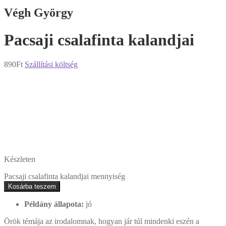
Végh György
Pacsaji ​csalafinta kalandjai
890
Ft
Szállítási költség
Készleten
Pacsaji ​csalafinta kalandjai mennyiség
Kosárba teszem
Példány állapota:
jó
Örök témája az irodalomnak, hogyan jár túl mindenki eszén a