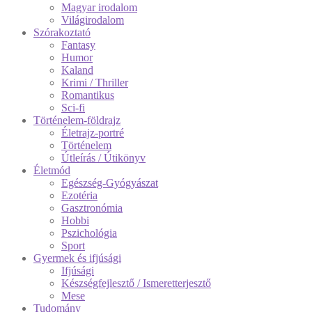
Magyar irodalom
Világirodalom
Szórakoztató
Fantasy
Humor
Kaland
Krimi / Thriller
Romantikus
Sci-fi
Történelem-földrajz
Életrajz-portré
Történelem
Útleírás / Útikönyv
Életmód
Egészség-Gyógyászat
Ezotéria
Gasztronómia
Hobbi
Pszichológia
Sport
Gyermek és ifjúsági
Ifjúsági
Készségfejlesztő / Ismeretterjesztő
Mese
Tudomány