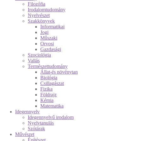
Filozófia
Irodalomtudomány
Nyelvészet
Szakkönyvek
Informatikai
Jogi
Műszaki
Orvosi
Gazdasági
Szociológia
Vallás
Természettudomány
Állat-és növénytan
Biológia
Csillagászat
Fizika
Földrajz
Kémia
Matematika
Idegennyelv
Idegennyelvű irodalom
Nyelvtanulás
Szótárak
Művészet
Építészet