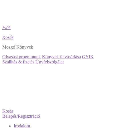
Fiók
Kosár
Mozgó Könyvek
Olvasási programunk
Könyvek felvásárlása
GYIK
Szállítás & fizetés
Ügyfélszolgálat
Kosár
Belépés/Regisztráció
Irodalom