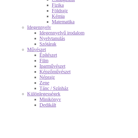
Fizika
Földrajz
Kémia
Matematika
Idegennyelv
Idegennyelvű irodalom
Nyelvtanulás
Szótárak
Művészet
Építészet
Film
Iparművészet
Képzőművészet
Néprajz
Zene
Tánc / Színház
Különlegességek
Minikönyv
Dedikált