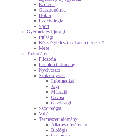
Ezotéria
Gasztronómia
Hobbi
Pszichológia
Sport
Gyermek és ifjúsági
Ifjúsági
Készségfejlesztő / Ismeretterjesztő
Mese
Tudomány
Filozófia
Irodalomtudomány
Nyelvészet
Szakkönyvek
Informatikai
Jogi
Műszaki
Orvosi
Gazdasági
Szociológia
Vallás
Természettudomány
Állat-és növénytan
Biológia
Csillagászat