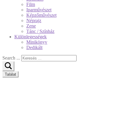
Film
Iparművészet
Képzőművészet
Néprajz
Zene
Tánc / Színház
Különlegességek
Minikönyv
Dedikált
Search ...
Találat