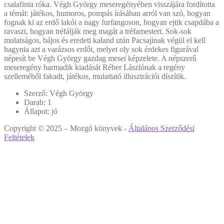
csalafinta róka. Végh György meseregényében visszájára fordította
a témát: játékos, humoros, pompás írásában arról van szó, hogyan
fognak ki az erdő lakói a nagy furfangoson, hogyan ejtik csapdába a
ravaszt, hogyan tréfálják meg magát a tréfamestert. Sok-sok
mulatságos, bájos és eredeti kaland után Pacsajinak végül el kell
hagynia azt a varázsos erdőt, melyet oly sok érdekes figurával
népesít be Végh György gazdag mesei képzelete. A népszerű
meseregény harmadik kiadását Réber Lászlónak a regény
szelleméből fakadt, játékos, mulattató illusztrációi díszítik.
Szerző:
Végh György
Darab:
1
Állapot:
jó
Copyright © 2025 – Mozgó könyvek -
Általános Szerződési
Feltételek