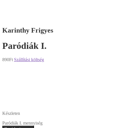
Karinthy Frigyes
Paródiák ​I.
890
Ft
Szállítási költség
Készleten
Paródiák ​I. mennyiség