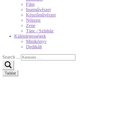
Film
Iparművészet
Képzőművészet
Néprajz
Zene
Tánc / Színház
Különlegességek
Minikönyv
Dedikált
Search ...
Találat