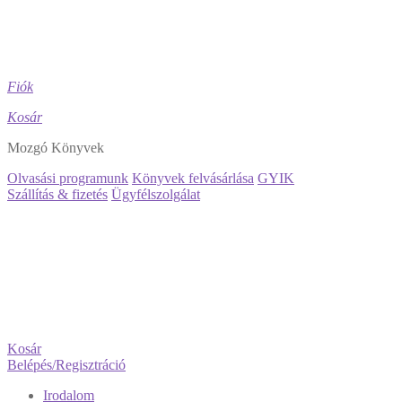
Fiók
Kosár
Mozgó Könyvek
Olvasási programunk
Könyvek felvásárlása
GYIK
Szállítás & fizetés
Ügyfélszolgálat
Kosár
Belépés/Regisztráció
Irodalom