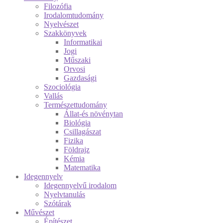
Filozófia
Irodalomtudomány
Nyelvészet
Szakkönyvek
Informatikai
Jogi
Műszaki
Orvosi
Gazdasági
Szociológia
Vallás
Természettudomány
Állat-és növénytan
Biológia
Csillagászat
Fizika
Földrajz
Kémia
Matematika
Idegennyelv
Idegennyelvű irodalom
Nyelvtanulás
Szótárak
Művészet
Építészet