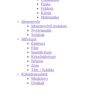
Fizika
Földrajz
Kémia
Matematika
Idegennyelv
Idegennyelvű irodalom
Nyelvtanulás
Szótárak
Művészet
Építészet
Film
Iparművészet
Képzőművészet
Néprajz
Zene
Tánc / Színház
Különlegességek
Minikönyv
Dedikált