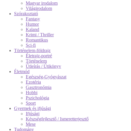
Magyar irodalom
Világirodalom
Szórakoztató
Fantasy
Humor
Kaland
Krimi / Thriller
Romantikus
Sci-fi
Történelem-földrajz
Életrajz-portré
Történelem
Útleírás / Útikönyv
Életmód
Egészség-Gyógyászat
Ezotéria
Gasztronómia
Hobbi
Pszichológia
Sport
Gyermek és ifjúsági
Ifjúsági
Készségfejlesztő / Ismeretterjesztő
Mese
Tudomány