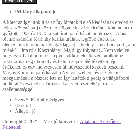
Kosárba teszem
Példány állapota:
jó
A kötet az Így írtok ti és az Így láttátok ti első kiadásának eredeti és
teljes szövegét adja közre. A Függelék az író életében kötetbe nem
gyűjtött, 1908 és 1920 között írott paródiákat tartalmazza. A mai
olvasó számára Karinthy karikatúráinak legfőbb értéke az
elementáris humor, az ötletgazdagság, a kedély: „ami budapesti, ami
miénk” – írta róla Kosztolányi. Majd így folytatta: „Nem véletlen,
hogy ez a fiatal humorista éppen akkor jelentkezett, amikor az
irodalomban egy komoly és bátor csoport átértékelte a régi
értékeket, és egy mélységesen új művészetről kezdett beszélni.”
Vagyis Karinthy paródiáival a Nyugat szellemi és esztétikai
mozgalmának a részese lett, az Így láttátok ti pedig a világháború
politikai és eszmei csatározásaiban vett részt elkápráztató
szellemességgel.
Szerző:
Karinthy Frigyes
Darab:
1
Állapot:
jó
Copyright © 2025 – Mozgó könyvek -
Általános Szerződési
Feltételek