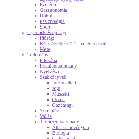
Ezotéria
Gasztronómia
Hobbi
Pszichológia
Sport
Gyermek és ifjúsági
Ifjúsági
Készségfejlesztő / Ismeretterjesztő
Mese
Tudomány
Filozófia
Irodalomtudomány
Nyelvészet
Szakkönyvek
Informatikai
Jogi
Műszaki
Orvosi
Gazdasági
Szociológia
Vallás
Természettudomány
Állat-és növénytan
Biológia
Csillagászat