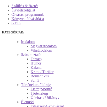
Szállítás & fizetés
Ügyfélszolgálat
Olvasási programunk
Könyvek felvásárlása
GYIK
KATEGÓRIÁK:
Irodalom
Magyar irodalom
Világirodalom
Szórakoztató
Fantasy
Humor
Kaland
Krimi / Thriller
Romantikus
Sci-fi
Történelem-földrajz
Életrajz-portré
Történelem
Útleírás / Útikönyv
Életmód
Egészség-Gyógyászat